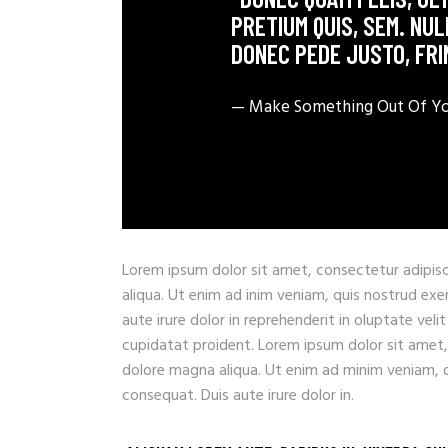
PRETIUM QUIS, SEM. NU
DONEC PEDE JUSTO, FRI
— Make Something Out Of You
Lorem ipsum dolor sit amet, consectetur adipisc
aliqua. Ut enim ad inim veniam, quis nostrud exe
aute irure dolor in reprehenderit in oluptate veli
cupidatat proident. Lorem ipsum dolor sit amet,
dolore magna aliqua. Ut enim ad minim veniam, q
consequat. Duis aute irure dolor in.