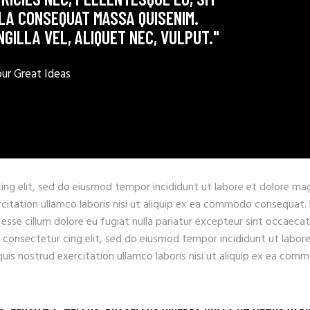
LLA CONSEQUAT MASSA QUISENIM.
NGILLA VEL, ALIQUET NEC, VULPUT."
r Great Ideas
ing elit, sed do eiusmod tempor incididunt ut labore et dolore ma
rcitation ullamco laboris nisi ut aliquip ex ea commodo consequat.
t esse cillum dolore eu fugiat nulla pariatur excepteur sint occaecat
 consectetur cing elit, sed do eiusmod tempor incididunt ut labore
uis nostrud exercitation ullamco laboris nisi ut aliquip ex ea com