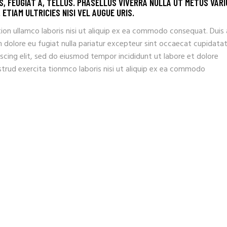
IS, FEUGIAT A, TELLUS. PHASELLUS VIVERRA NULLA UT METUS VARI
ETIAM ULTRICIES NISI VEL AUGUE URIS.
ion ullamco laboris nisi ut aliquip ex ea commodo consequat. Duis
llum dolore eu fugiat nulla pariatur excepteur sint occaecat cupidata
scing elit, sed do eiusmod tempor incididunt ut labore et dolore
trud exercita tionmco laboris nisi ut aliquip ex ea commodo