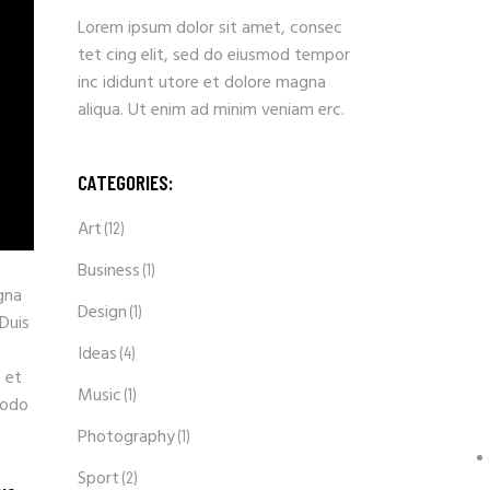
Lorem ipsum dolor sit amet, consec
tet cing elit, sed do eiusmod tempor
inc ididunt utore et dolore magna
aliqua. Ut enim ad minim veniam erc.
CATEGORIES:
Art
(12)
Business
(1)
gna
Design
(1)
 Duis
Ideas
(4)
 et
Music
(1)
modo
Photography
(1)
Sport
(2)