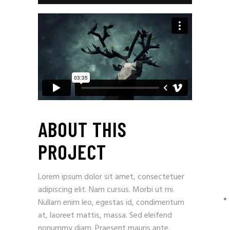
ABOUT THIS
PROJECT
Lorem ipsum dolor sit amet, consectetuer
adipiscing elit. Nam cursus. Morbi ut mi.
Nullam enim leo, egestas id, condimentum
at, laoreet mattis, massa. Sed eleifend
nonummy diam. Praesent mauris ante,