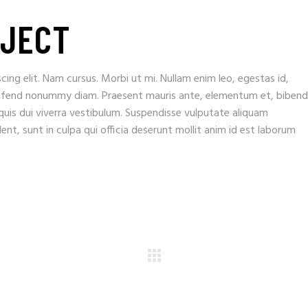
OJECT
ing elit. Nam cursus. Morbi ut mi. Nullam enim leo, egestas id,
eifend nonummy diam. Praesent mauris ante, elementum et, biben
 quis dui viverra vestibulum. Suspendisse vulputate aliquam
nt, sunt in culpa qui officia deserunt mollit anim id est laborum