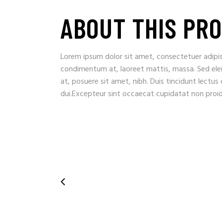
ABOUT THIS PR
Lorem ipsum dolor sit amet, consectetuer adipisc
condimentum at, laoreet mattis, massa. Sed el
at, posuere sit amet, nibh. Duis tincidunt lectus
dui.Excepteur sint occaecat cupidatat non proide