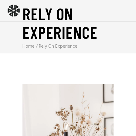
RELY ON
EXPERIENCE
Home
/
Rely On Experience