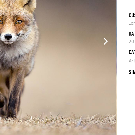
CU
Lo
DA
20
CA
Ar
SH