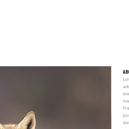
AB
Lo
adi
eni
ma
Pr
pos
dui