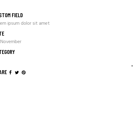
STOM FIELD
rem ipsum dolor sit amet
TE
 November
TEGORY
t
ARE